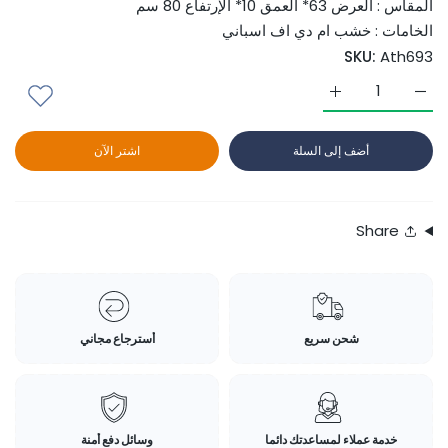
المقاس : العرض 63* العمق 10* الإرتفاع 80 سم
الخامات : خشب ام دي اف اسباني
SKU:
Ath693
زيادة كمية Ath693 - وحدة تخزين مكتبة Default Title
زيادة كمية Ath693 - وحدة تخزين مكتبة Default Title
أضف إلى السلة
اشتر الآن
Share
شحن سريع
أسترجاع مجاني
خدمة عملاء لمساعدتك دائما
وسائل دفع أمنة