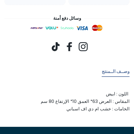
وسائل دفع أمنة
طرق الدفع
انستغرام
فيسبوك
تيك توك
وصــف الــمنتج
اللون : ابيض
المقاس : العرض 63* العمق 10* الإرتفاع 80 سم
الخامات : خشب ام دي اف اسباني