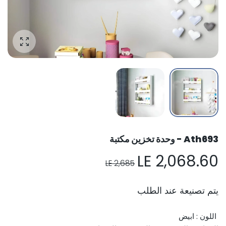
تكبير ال
Ath693 - وحدة تخزين مكتبة
LE 2,068.60
LE 2,685
يتم تصنيعة عند الطلب
اللون : ابيض